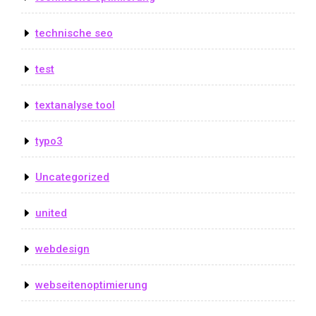
technische seo
test
textanalyse tool
typo3
Uncategorized
united
webdesign
webseitenoptimierung