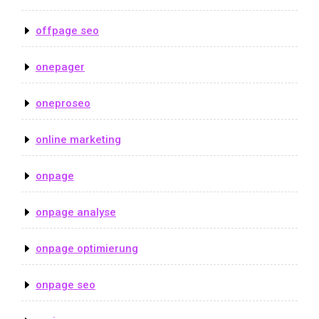
offpage seo
onepager
oneproseo
online marketing
onpage
onpage analyse
onpage optimierung
onpage seo