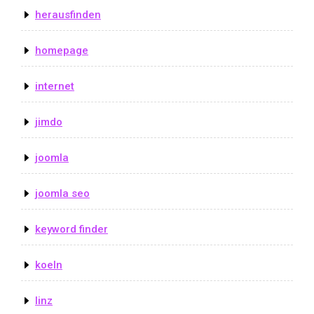
herausfinden
homepage
internet
jimdo
joomla
joomla seo
keyword finder
koeln
linz