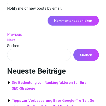
Notify me of new posts by email.
Beitrags-
Previous
Previous
Post
Next
Next
Navigation
Post
Suchen
Suchen
Neueste Beiträge
Die Bedeutung von Rankingfaktoren für Ihre
SEO-Strategie
Tipps zur Verbesserung Ihrer Google-Treffer: So