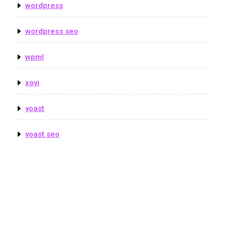
wordpress
wordpress seo
wpml
xovi
yoast
yoast seo