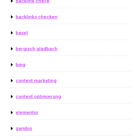
backlink check
backlinks checken
basel
bergisch gladbach
bing
content marketing
content optimierung
elementor
gambio