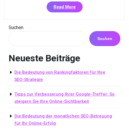
«Effektives
Read More
SEO
mit
dem
Suchen
richtigen
Keyword
Suchen
Finder:
Optimieren
Neueste Beiträge
Sie
Ihre
Online-
Die Bedeutung von Rankingfaktoren für Ihre
Sichtbarkeit»
SEO-Strategie
Tipps zur Verbesserung Ihrer Google-Treffer: So
steigern Sie Ihre Online-Sichtbarkeit
Die Bedeutung der monatlichen SEO-Betreuung
für Ihr Online-Erfolg