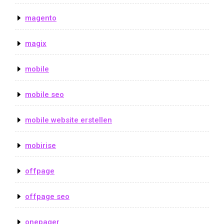
magento
magix
mobile
mobile seo
mobile website erstellen
mobirise
offpage
offpage seo
onepager