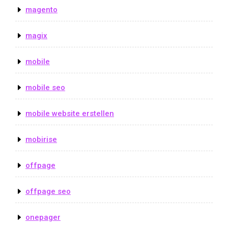
magento
magix
mobile
mobile seo
mobile website erstellen
mobirise
offpage
offpage seo
onepager