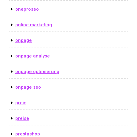
oneproseo
online marketing
onpage
onpage analyse
onpage optimierung
onpage seo
preis
preise
prestashop