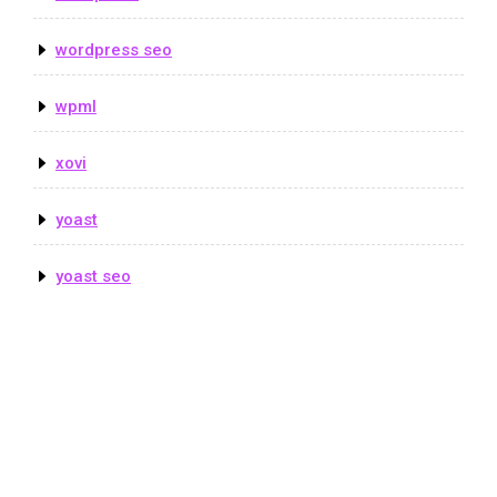
wordpress seo
wpml
xovi
yoast
yoast seo