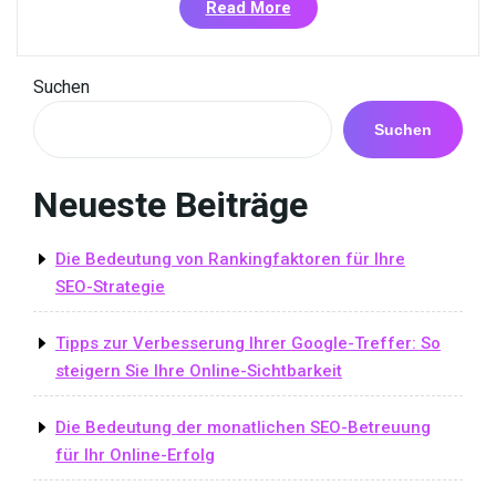
«Xovi
Read More
SEO:
Die
ultimative
Suchen
Lösung
für
Suchen
erfolgreiches
Online-
Neueste Beiträge
Marketing
in
der
Die Bedeutung von Rankingfaktoren für Ihre
Schweiz»
SEO-Strategie
Tipps zur Verbesserung Ihrer Google-Treffer: So
steigern Sie Ihre Online-Sichtbarkeit
Die Bedeutung der monatlichen SEO-Betreuung
für Ihr Online-Erfolg