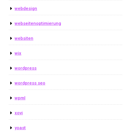
webdesign
webseitenoptimierung
websiten
wix
wordpress
wordpress seo
wpml
xovi
yoast