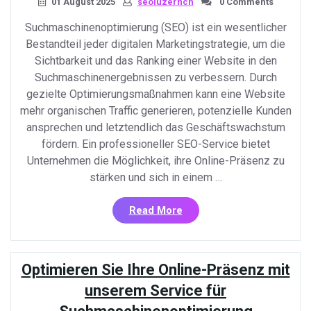
01 August 2025
seoluzernch
0 Comments
Suchmaschinenoptimierung (SEO) ist ein wesentlicher
Bestandteil jeder digitalen Marketingstrategie, um die
Sichtbarkeit und das Ranking einer Website in den
Suchmaschinenergebnissen zu verbessern. Durch
gezielte Optimierungsmaßnahmen kann eine Website
mehr organischen Traffic generieren, potenzielle Kunden
ansprechen und letztendlich das Geschäftswachstum
fördern. Ein professioneller SEO-Service bietet
Unternehmen die Möglichkeit, ihre Online-Präsenz zu
stärken und sich in einem …
«Professioneller
Read More
Suchmaschinenoptimieru
Service:
Ihr
Optimieren Sie Ihre Online-Präsenz mit
Schlüssel
zum
unserem Service für
Online-