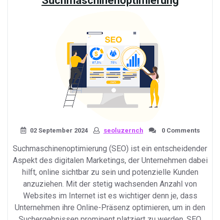
Suchmaschinenoptimierung
Erfolg»
02 September 2024
seoluzernch
0 Comments
Suchmaschinenoptimierung (SEO) ist ein entscheidender
Aspekt des digitalen Marketings, der Unternehmen dabei
hilft, online sichtbar zu sein und potenzielle Kunden
anzuziehen. Mit der stetig wachsenden Anzahl von
Websites im Internet ist es wichtiger denn je, dass
Unternehmen ihre Online-Präsenz optimieren, um in den
Suchergebnissen prominent platziert zu werden. SEO