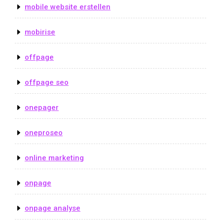
mobile website erstellen
mobirise
offpage
offpage seo
onepager
oneproseo
online marketing
onpage
onpage analyse