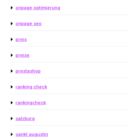
onpage optimierung
onpage seo
preis
preise
prestashop
ranking check
rankingcheck
salzburg
sankt augustin