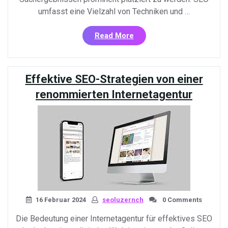
umfasst eine Vielzahl von Techniken und …
«Optimieren
Read More
Sie
Ihre
Online-
Effektive SEO-Strategien von einer
Präsenz
mit
renommierten Internetagentur
unserem
Service
für
Suchmaschinenoptimieru
16 Februar 2024
seoluzernch
0 Comments
Die Bedeutung einer Internetagentur für effektives SEO