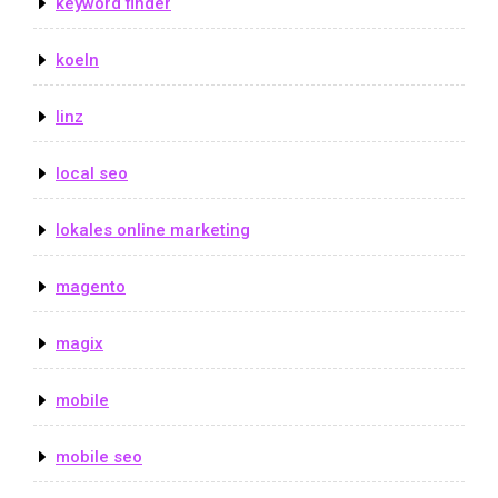
keyword finder
koeln
linz
local seo
lokales online marketing
magento
magix
mobile
mobile seo