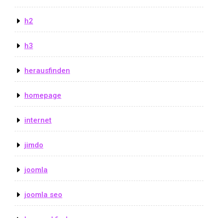
h2
h3
herausfinden
homepage
internet
jimdo
joomla
joomla seo