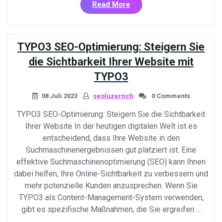
«Effektive
Read More
Suchmaschinenoptimieru
mit
TYPO3:
TYPO3 SEO-Optimierung: Steigern Sie
Tipps
und
die Sichtbarkeit Ihrer Website mit
Tricks
TYPO3
zur
Online-
08 Juli 2023
seoluzernch
0 Comments
Sichtbarkeit»
TYPO3 SEO-Optimierung: Steigern Sie die Sichtbarkeit
Ihrer Website In der heutigen digitalen Welt ist es
entscheidend, dass Ihre Website in den
Suchmaschinenergebnissen gut platziert ist. Eine
effektive Suchmaschinenoptimierung (SEO) kann Ihnen
dabei helfen, Ihre Online-Sichtbarkeit zu verbessern und
mehr potenzielle Kunden anzusprechen. Wenn Sie
TYPO3 als Content-Management-System verwenden,
gibt es spezifische Maßnahmen, die Sie ergreifen …