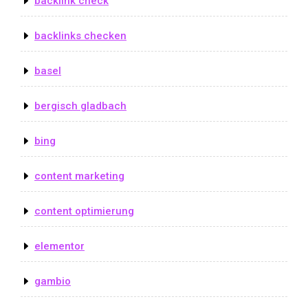
backlink check
backlinks checken
basel
bergisch gladbach
bing
content marketing
content optimierung
elementor
gambio