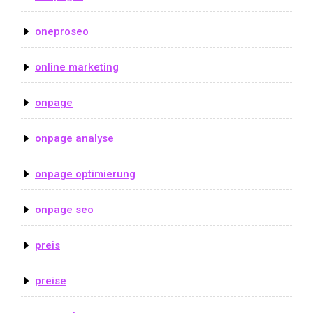
oneproseo
online marketing
onpage
onpage analyse
onpage optimierung
onpage seo
preis
preise