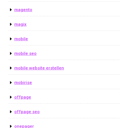
magento
magix
mobile
mobile seo
mobile website erstellen
mobirise
offpage
offpage seo
onepager