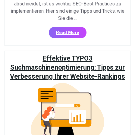
abschneidet, ist es wichtig, SEO-Best Practices zu
implementieren. Hier sind einige Tipps und Tricks, wie
Sie die …
«Effektive
Read More
SEO-
Strategien
für
Effektive TYPO3
TYPO3-
Websites:
Suchmaschinenoptimierung: Tipps zur
Tipps
Verbesserung Ihrer Website-Rankings
zur
Optimierung»