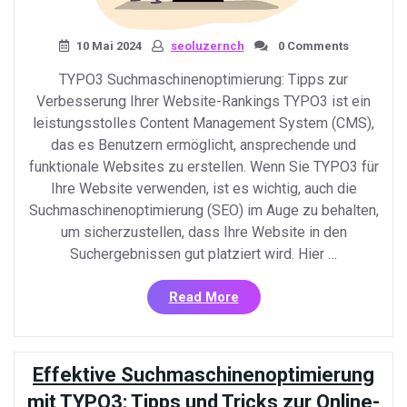
10 Mai 2024
seoluzernch
0 Comments
TYPO3 Suchmaschinenoptimierung: Tipps zur
Verbesserung Ihrer Website-Rankings TYPO3 ist ein
leistungsstolles Content Management System (CMS),
das es Benutzern ermöglicht, ansprechende und
funktionale Websites zu erstellen. Wenn Sie TYPO3 für
Ihre Website verwenden, ist es wichtig, auch die
Suchmaschinenoptimierung (SEO) im Auge zu behalten,
um sicherzustellen, dass Ihre Website in den
Suchergebnissen gut platziert wird. Hier …
«Effektive
Read More
TYPO3
Suchmaschinenoptimieru
Tipps
Effektive Suchmaschinenoptimierung
zur
Verbesserung
mit TYPO3: Tipps und Tricks zur Online-