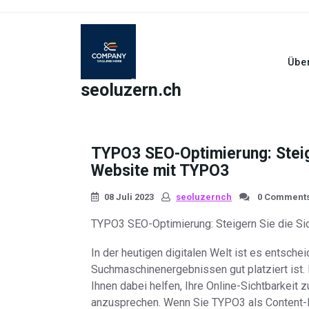
Skip
to
content
Übe
seoluzern.ch
TYPO3 SEO-Optimierung: Steige
Website mit TYPO3
08 Juli 2023
seoluzernch
0 Comment
TYPO3 SEO-Optimierung: Steigern Sie die Sic
In der heutigen digitalen Welt ist es entsche
Suchmaschinenergebnissen gut platziert ist.
Ihnen dabei helfen, Ihre Online-Sichtbarkeit
anzusprechen. Wenn Sie TYPO3 als Content