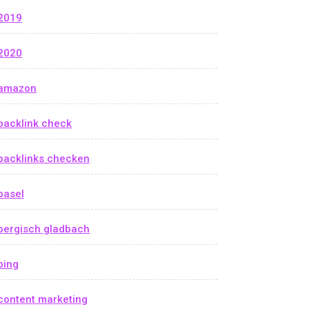
2019
2020
amazon
backlink check
backlinks checken
basel
bergisch gladbach
bing
content marketing