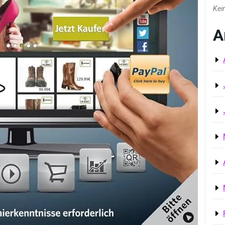
Kei
A