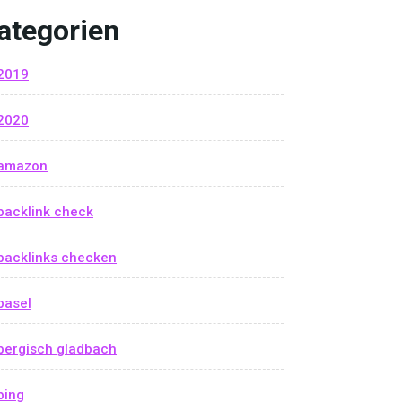
ategorien
2019
2020
amazon
backlink check
backlinks checken
basel
bergisch gladbach
bing