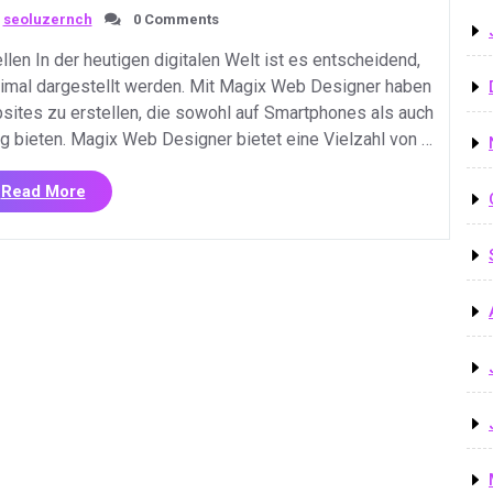
seoluzernch
0 Comments
en In der heutigen digitalen Welt ist es entscheidend,
imal dargestellt werden. Mit Magix Web Designer haben
sites zu erstellen, die sowohl auf Smartphones als auch
g bieten. Magix Web Designer bietet eine Vielzahl von …
«Mit
Read More
Magix
Web
Designer
eine
mobile
Website
erstellen:
Einfach
und
Effektiv»