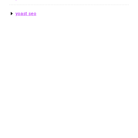
yoast seo
© Copyright seoluzern.ch