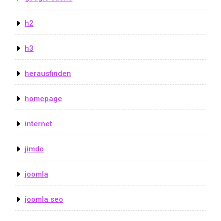
h2
h3
herausfinden
homepage
internet
jimdo
joomla
joomla seo