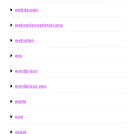
webdesign
webseitenoptimierung
websiten
wix
wordpress
wordpress seo
wpml
xovi
yoast