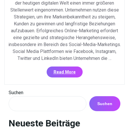
der heutigen digitalen Welt einen immer größeren
Stellenwert eingenommen. Unternehmen nutzen diese
Strategien, um ihre Markenbekanntheit zu steigern,
Kunden zu gewinnen und langfristige Beziehungen
aufzubauen. Erfolgreiches Online-Marketing erfordert
eine gezielte und strategische Herangehensweise,
insbesondere im Bereich des Social-Media-Marketings.
Social Media Plattformen wie Facebook, Instagram,
Twitter und LinkedIn bieten Unternehmen die …
«Die
Read More
Bedeutung
von
Online-
Suchen
Marketing
und
Suchen
Social-
Media-
Neueste Beiträge
Marketing
in