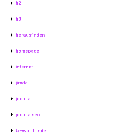
h2
h3
herausfinden
homepage
internet
jimdo
joomla
joomla seo
keyword finder