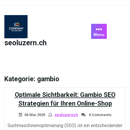
Skip
to
content
Menu
seoluzern.ch
Kategorie:
gambio
Optimale Sichtbarkeit: Gambio SEO
Strategien für Ihren Online-Shop
06 Mai 2025
seoluzernch
0 Comments
Suchmaschinenoptimierung (SEO) ist ein entscheidender