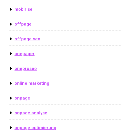
mobirise
offpage
offpage seo
onepager
oneproseo
online marketing
onpage
onpage analyse
onpage optimierung