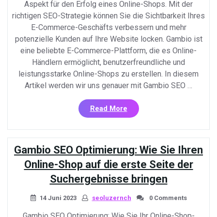
Aspekt für den Erfolg eines Online-Shops. Mit der
richtigen SEO-Strategie können Sie die Sichtbarkeit Ihres
E-Commerce-Geschäfts verbessern und mehr
potenzielle Kunden auf Ihre Website locken. Gambio ist
eine beliebte E-Commerce-Plattform, die es Online-
Händlern ermöglicht, benutzerfreundliche und
leistungsstarke Online-Shops zu erstellen. In diesem
Artikel werden wir uns genauer mit Gambio SEO …
«Optimale
Read More
Sichtbarkeit:
Gambio
SEO
Gambio SEO Optimierung: Wie Sie Ihren
Strategien
für
Online-Shop auf die erste Seite der
Ihren
Suchergebnisse bringen
Online-
Shop»
14 Juni 2023
seoluzernch
0 Comments
Gambio SEO Optimierung: Wie Sie Ihr Online-Shop-