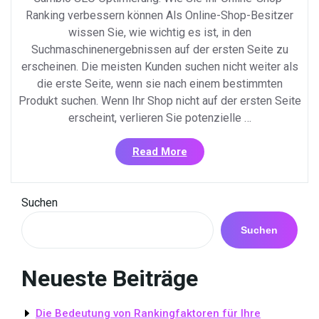
Ranking verbessern können Als Online-Shop-Besitzer
wissen Sie, wie wichtig es ist, in den
Suchmaschinenergebnissen auf der ersten Seite zu
erscheinen. Die meisten Kunden suchen nicht weiter als
die erste Seite, wenn sie nach einem bestimmten
Produkt suchen. Wenn Ihr Shop nicht auf der ersten Seite
erscheint, verlieren Sie potenzielle …
«Gambio
Read More
SEO
Optimierung:
Wie
Suchen
Sie
Ihren
Suchen
Online-
Shop
Neueste Beiträge
auf
die
erste
Die Bedeutung von Rankingfaktoren für Ihre