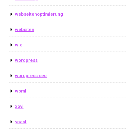
webseitenoptimierung
websiten
wix
wordpress
wordpress seo
wpml
xovi
yoast