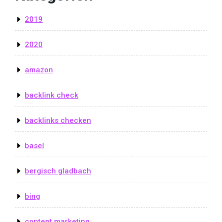
2019
2020
amazon
backlink check
backlinks checken
basel
bergisch gladbach
bing
content marketing