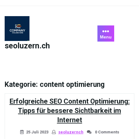
Skip
to
content
Menu
seoluzern.ch
Kategorie:
content optimierung
Erfolgreiche SEO Content Optimierung:
Tipps für bessere Sichtbarkeit im
Internet
25 Juli 2023
seoluzernch
0 Comments