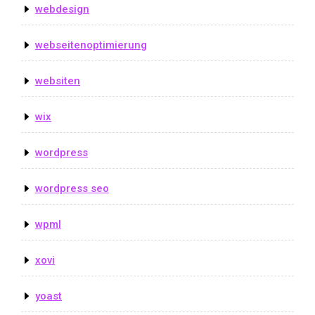
webdesign
webseitenoptimierung
websiten
wix
wordpress
wordpress seo
wpml
xovi
yoast