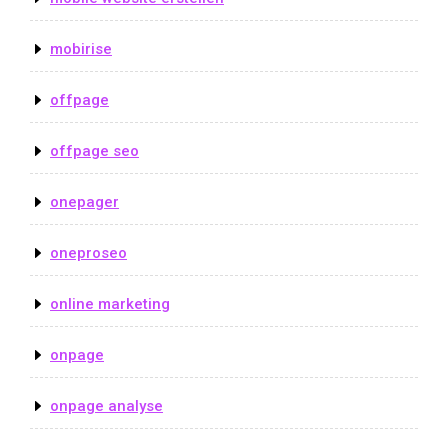
mobirise
offpage
offpage seo
onepager
oneproseo
online marketing
onpage
onpage analyse