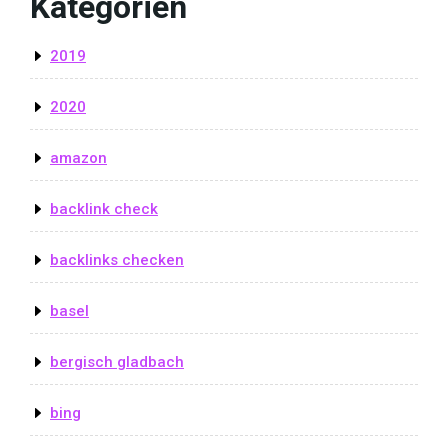
Kategorien
2019
2020
amazon
backlink check
backlinks checken
basel
bergisch gladbach
bing