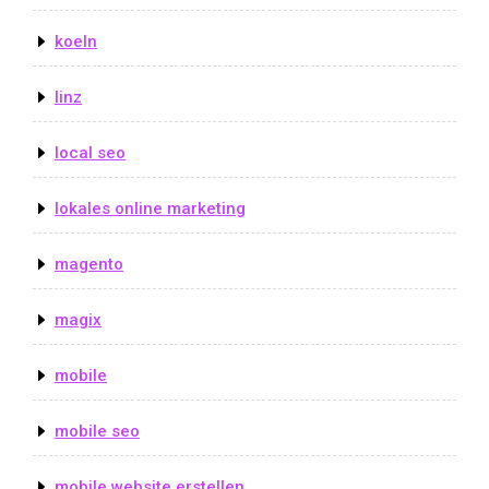
koeln
linz
local seo
lokales online marketing
magento
magix
mobile
mobile seo
mobile website erstellen