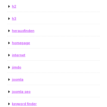
h2
h3
herausfinden
homepage
internet
jimdo
joomla
joomla seo
keyword finder