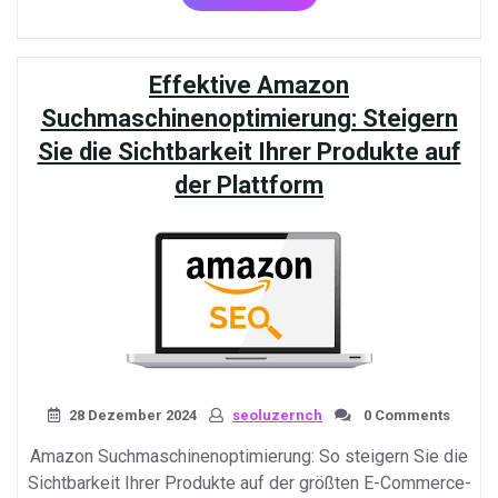
Sie
Ihr
Amazon-
Effektive Amazon
Ranking
mit
Suchmaschinenoptimierung: Steigern
gezielter
Sie die Sichtbarkeit Ihrer Produkte auf
Optimierung»
der Plattform
28 Dezember 2024
seoluzernch
0 Comments
Amazon Suchmaschinenoptimierung: So steigern Sie die
Sichtbarkeit Ihrer Produkte auf der größten E-Commerce-