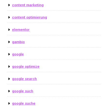
content marketing
content optimierung
elementor
gambio
google
google optimize
google search
google such
google suche