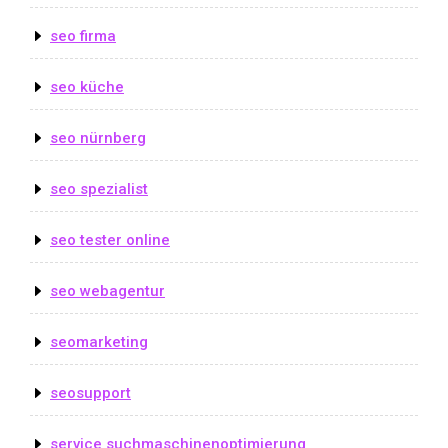
seo firma
seo küche
seo nürnberg
seo spezialist
seo tester online
seo webagentur
seomarketing
seosupport
service suchmaschinenoptimierung