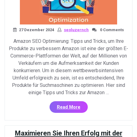
27 Dezember 2024
seoluzernch
0 Comments
Amazon SEO Optimierung: Tipps und Tricks, um Ihre
Produkte zu verbessern Amazon ist eine der größten E-
Commerce-Plattformen der Welt, auf der Millionen von
Verkäufern um die Aufmerksamkeit der Kunden
konkurrieren. Um in diesem wettbewerbsintensiven
Umfeld erfolgreich zu sein, ist es entscheidend, Ihre
Produkte für Suchmaschinen zu optimieren. Hier sind
einige Tipps und Tricks zur Amazon …
«Maximieren
Read More
Sie
Ihren
Erfolg
Maximieren Sie Ihren Erfolg mit der
auf