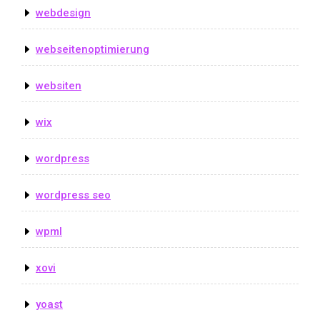
webdesign
webseitenoptimierung
websiten
wix
wordpress
wordpress seo
wpml
xovi
yoast