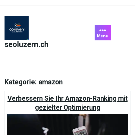
Skip
to
content
Menu
seoluzern.ch
Kategorie:
amazon
Verbessern Sie Ihr Amazon-Ranking mit
gezielter Optimierung