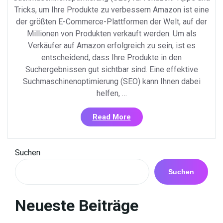
Tricks, um Ihre Produkte zu verbessern Amazon ist eine
der größten E-Commerce-Plattformen der Welt, auf der
Millionen von Produkten verkauft werden. Um als
Verkäufer auf Amazon erfolgreich zu sein, ist es
entscheidend, dass Ihre Produkte in den
Suchergebnissen gut sichtbar sind. Eine effektive
Suchmaschinenoptimierung (SEO) kann Ihnen dabei
helfen, …
«Optimale
Read More
Suchmaschinenoptimieru
für
Amazon:
Suchen
Erfolgreich
auf
Suchen
der
E-
Neueste Beiträge
Commerce-
Plattform»