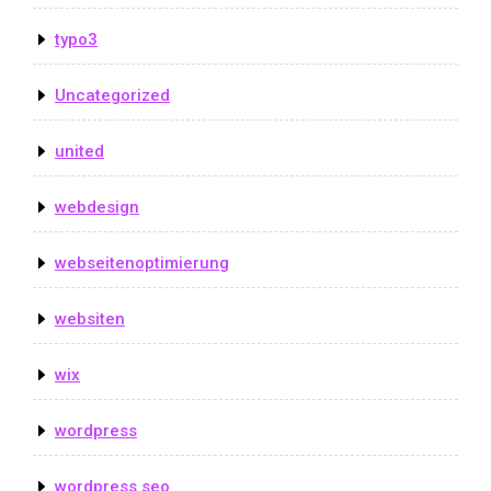
typo3
Uncategorized
united
webdesign
webseitenoptimierung
websiten
wix
wordpress
wordpress seo