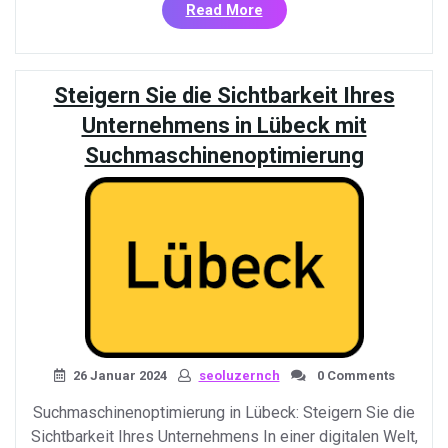
«Steigern
Read More
Sie
die
Online-
Steigern Sie die Sichtbarkeit Ihres
Sichtbarkeit
Ihres
Unternehmens in Lübeck mit
Unternehmens
Suchmaschinenoptimierung
in
Mainz
mit
Suchmaschinenoptimieru
26 Januar 2024
seoluzernch
0 Comments
Suchmaschinenoptimierung in Lübeck: Steigern Sie die
Sichtbarkeit Ihres Unternehmens In einer digitalen Welt,