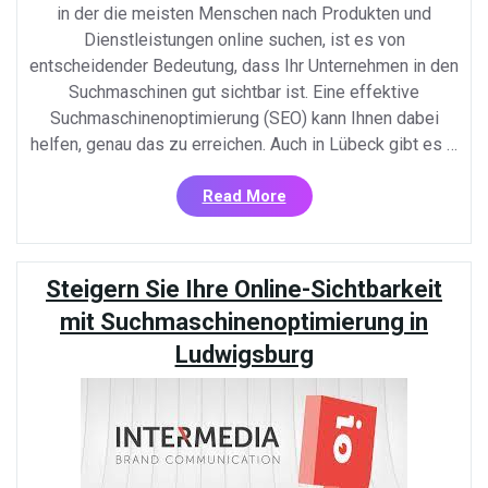
in der die meisten Menschen nach Produkten und
Dienstleistungen online suchen, ist es von
entscheidender Bedeutung, dass Ihr Unternehmen in den
Suchmaschinen gut sichtbar ist. Eine effektive
Suchmaschinenoptimierung (SEO) kann Ihnen dabei
helfen, genau das zu erreichen. Auch in Lübeck gibt es …
«Steigern
Read More
Sie
die
Sichtbarkeit
Steigern Sie Ihre Online-Sichtbarkeit
Ihres
Unternehmens
mit Suchmaschinenoptimierung in
in
Ludwigsburg
Lübeck
mit
Suchmaschinenoptimieru