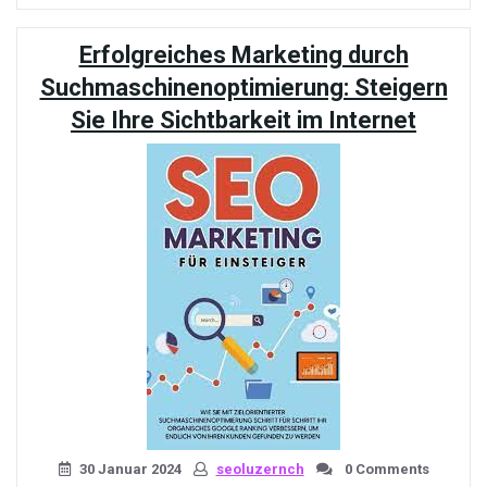
Ihre
Online-
Erfolgreiches Marketing durch
Sichtbarkeit
mit
Suchmaschinenoptimierung: Steigern
Suchmaschinenoptimieru
Sie Ihre Sichtbarkeit im Internet
in
München»
30 Januar 2024
seoluzernch
0 Comments