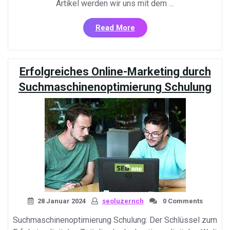
Artikel werden wir uns mit dem …
«Erfolgreiche
Read More
Suchmaschinenoptimieru
in
Mannheim:
Erfolgreiches Online-Marketing durch
Steigern
Sie
Suchmaschinenoptimierung Schulung
Ihre
Online-
Sichtbarkeit!»
28 Januar 2024
seoluzernch
0 Comments
Suchmaschinenoptimierung Schulung: Der Schlüssel zum