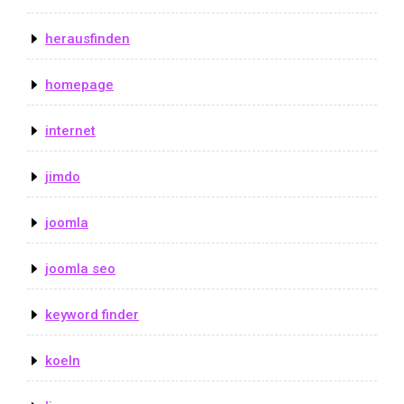
herausfinden
homepage
internet
jimdo
joomla
joomla seo
keyword finder
koeln