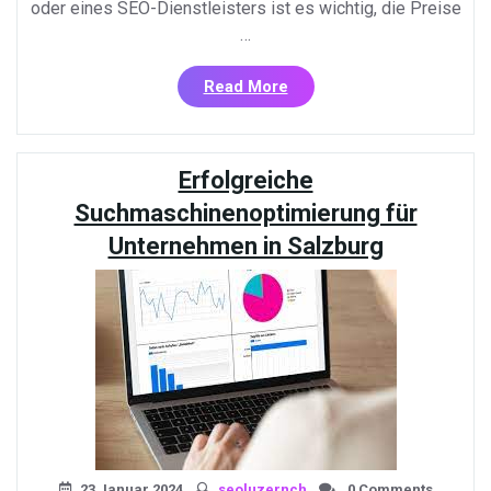
oder eines SEO-Dienstleisters ist es wichtig, die Preise
…
«Suchmaschinenoptimier
Read More
Preise:
Kosten
und
Erfolgreiche
Leistungen
im
Suchmaschinenoptimierung für
Überblick»
Unternehmen in Salzburg
23 Januar 2024
seoluzernch
0 Comments