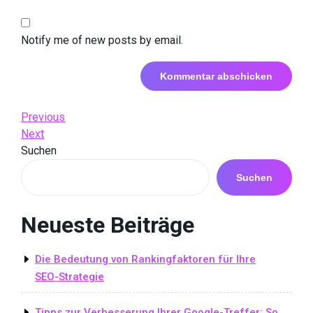
Notify me of new posts by email.
Beitrags-
Previous
Previous
Post
Next
Next
Navigation
Post
Suchen
Suchen
Neueste Beiträge
Die Bedeutung von Rankingfaktoren für Ihre
SEO-Strategie
Tipps zur Verbesserung Ihrer Google-Treffer: So