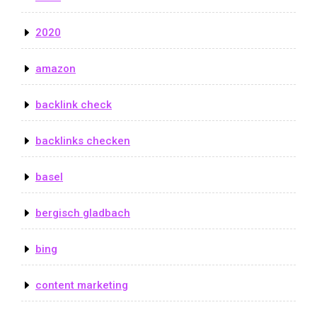
2020
amazon
backlink check
backlinks checken
basel
bergisch gladbach
bing
content marketing