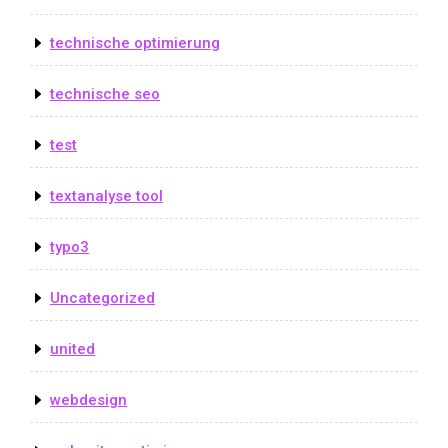
technische optimierung
technische seo
test
textanalyse tool
typo3
Uncategorized
united
webdesign