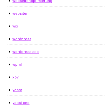
webseitenoptimierung
websiten
wix
wordpress
wordpress seo
wpml
xovi
yoast
yoast seo