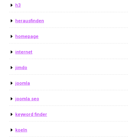
h3
herausfinden
homepage
internet
jimdo
joomla
joomla seo
keyword finder
koeln