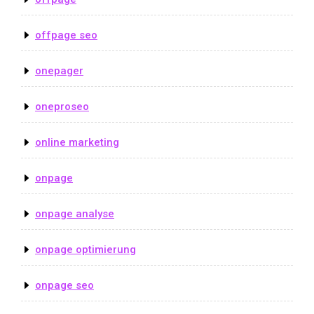
offpage seo
onepager
oneproseo
online marketing
onpage
onpage analyse
onpage optimierung
onpage seo