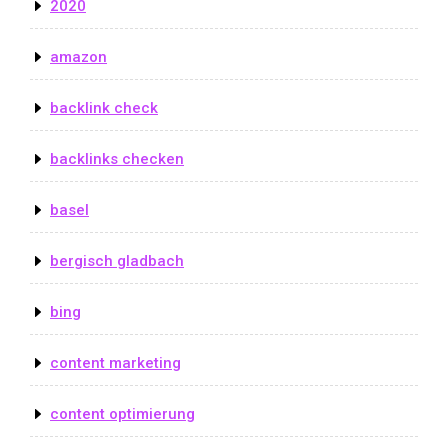
2020
amazon
backlink check
backlinks checken
basel
bergisch gladbach
bing
content marketing
content optimierung