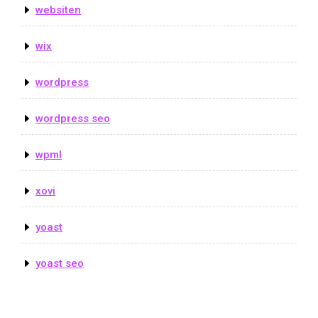
websiten
wix
wordpress
wordpress seo
wpml
xovi
yoast
yoast seo