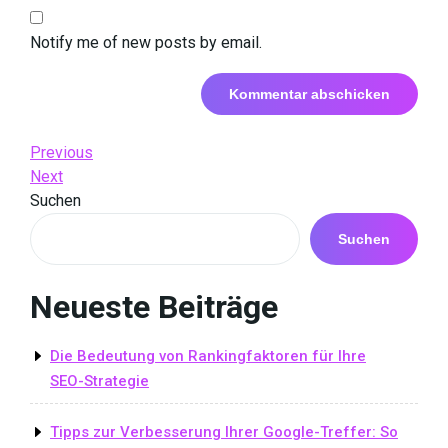
Notify me of new posts by email.
Beitrags-
Previous
Previous
Post
Next
Next
Navigation
Post
Suchen
Suchen
Neueste Beiträge
Die Bedeutung von Rankingfaktoren für Ihre
SEO-Strategie
Tipps zur Verbesserung Ihrer Google-Treffer: So