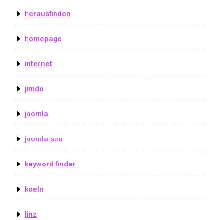
herausfinden
homepage
internet
jimdo
joomla
joomla seo
keyword finder
koeln
linz