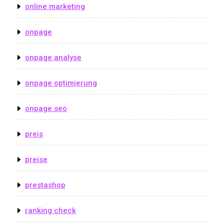
online marketing
onpage
onpage analyse
onpage optimierung
onpage seo
preis
preise
prestashop
ranking check