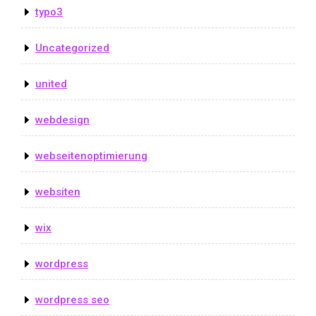
typo3
Uncategorized
united
webdesign
webseitenoptimierung
websiten
wix
wordpress
wordpress seo