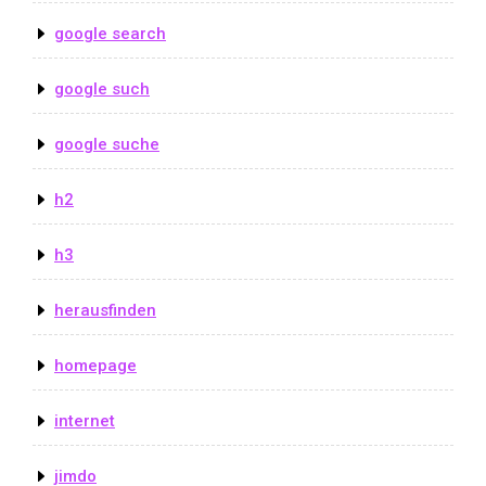
google search
google such
google suche
h2
h3
herausfinden
homepage
internet
jimdo