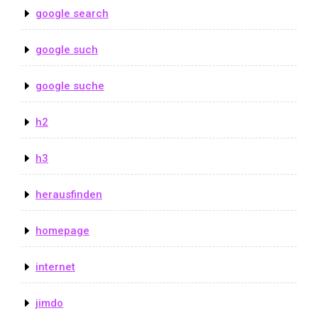
google search
google such
google suche
h2
h3
herausfinden
homepage
internet
jimdo