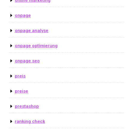
online marketing
onpage
onpage analyse
onpage optimierung
onpage seo
preis
preise
prestashop
ranking check