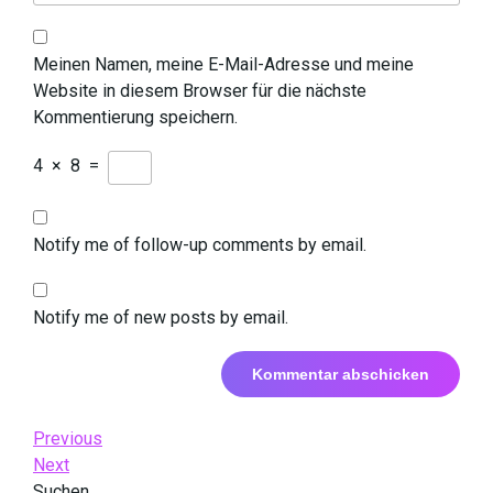
Meinen Namen, meine E-Mail-Adresse und meine
Website in diesem Browser für die nächste
Kommentierung speichern.
4
×
8
=
Notify me of follow-up comments by email.
Notify me of new posts by email.
Beitrags-
Previous
Previous
Post
Next
Next
Navigation
Post
Suchen