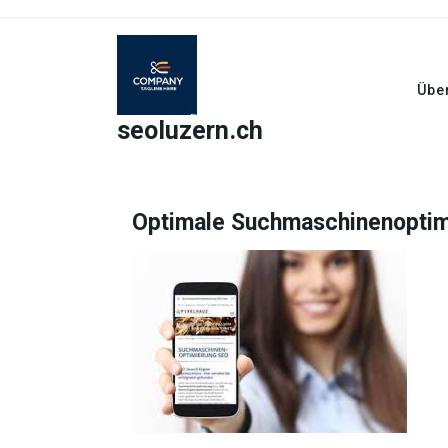
Skip
to
content
Übe
seoluzern.ch
Optimale Suchmaschinenoptim