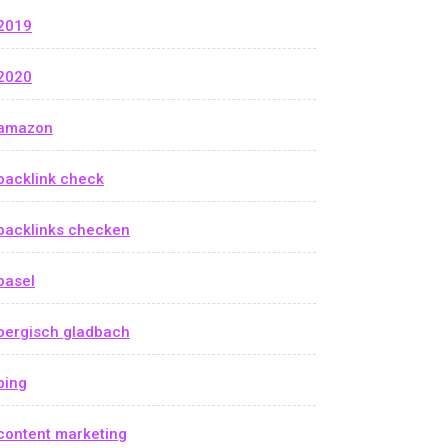
2019
2020
amazon
backlink check
backlinks checken
basel
bergisch gladbach
bing
content marketing