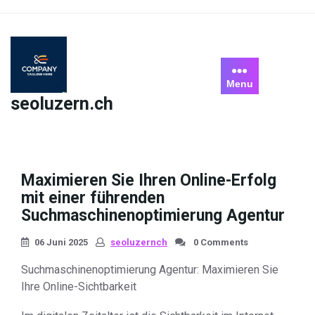
Skip
to
content
Menu
seoluzern.ch
Maximieren Sie Ihren Online-Erfolg
mit einer führenden
Suchmaschinenoptimierung Agentur
06 Juni 2025
seoluzernch
0 Comments
Suchmaschinenoptimierung Agentur: Maximieren Sie
Ihre Online-Sichtbarkeit