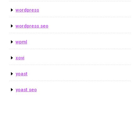
wordpress
wordpress seo
wpml
xovi
yoast
yoast seo