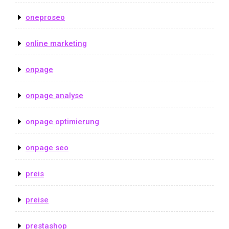
oneproseo
online marketing
onpage
onpage analyse
onpage optimierung
onpage seo
preis
preise
prestashop