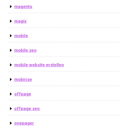
magento
magix
mobile
mobile seo
mobile website erstellen
mobirise
offpage
offpage seo
onepager