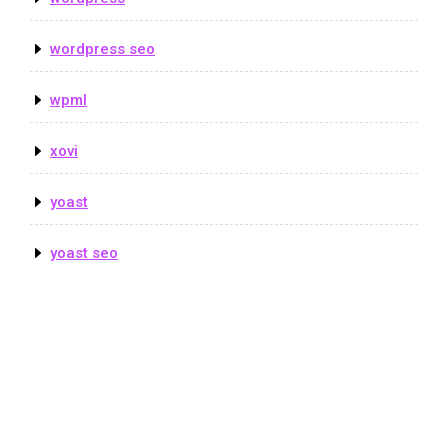
wordpress seo
wpml
xovi
yoast
yoast seo