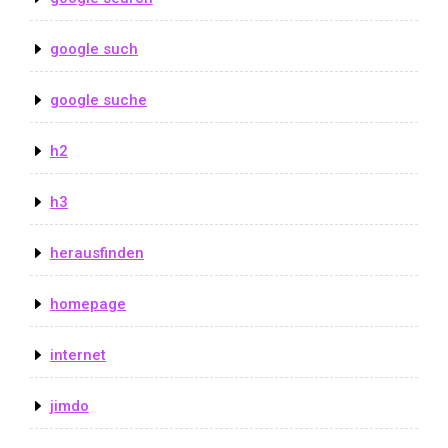
google such
google suche
h2
h3
herausfinden
homepage
internet
jimdo