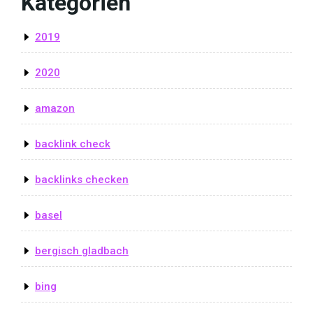
Kategorien
2019
2020
amazon
backlink check
backlinks checken
basel
bergisch gladbach
bing