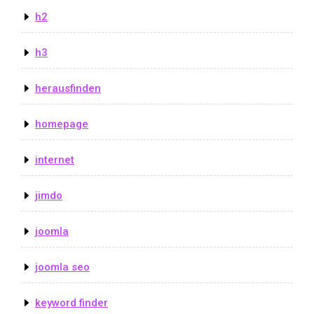
h2
h3
herausfinden
homepage
internet
jimdo
joomla
joomla seo
keyword finder