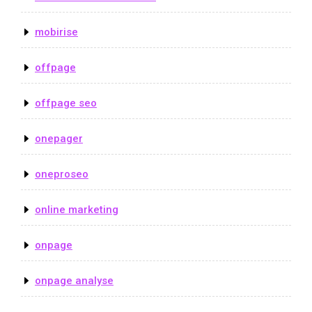
mobirise
offpage
offpage seo
onepager
oneproseo
online marketing
onpage
onpage analyse