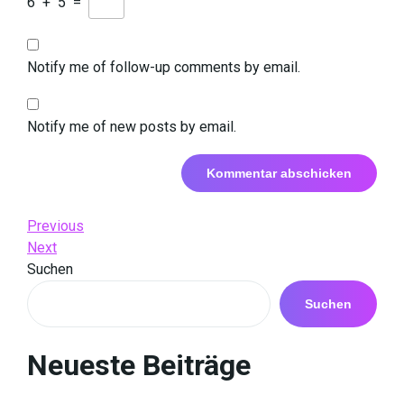
6
+
5
=
Notify me of follow-up comments by email.
Notify me of new posts by email.
Beitrags-
Previous
Previous
Post
Next
Next
Navigation
Post
Suchen
Suchen
Neueste Beiträge