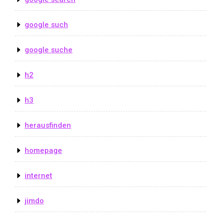
google such
google suche
h2
h3
herausfinden
homepage
internet
jimdo