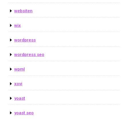
websiten
wix
wordpress
wordpress seo
wpml
xovi
yoast
yoast seo