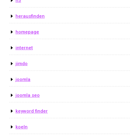
h3
herausfinden
homepage
internet
jimdo
joomla
joomla seo
keyword finder
koeln