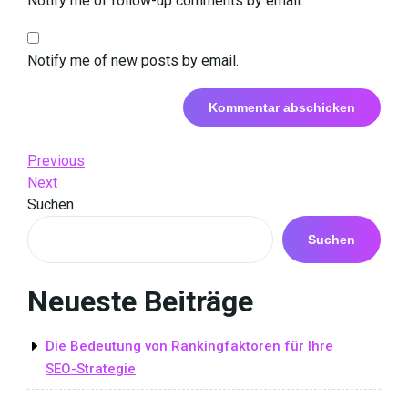
Notify me of follow-up comments by email.
Notify me of new posts by email.
Beitrags-
Previous
Previous
Post
Next
Next
Navigation
Post
Suchen
Suchen
Neueste Beiträge
Die Bedeutung von Rankingfaktoren für Ihre
SEO-Strategie