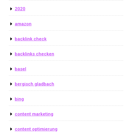
2020
amazon
backlink check
backlinks checken
basel
bergisch gladbach
bing
content marketing
content optimierung