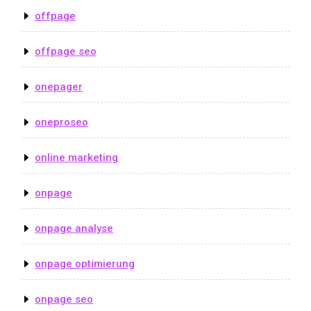
offpage
offpage seo
onepager
oneproseo
online marketing
onpage
onpage analyse
onpage optimierung
onpage seo