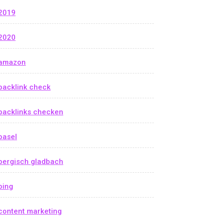
2019
2020
amazon
backlink check
backlinks checken
basel
bergisch gladbach
bing
content marketing