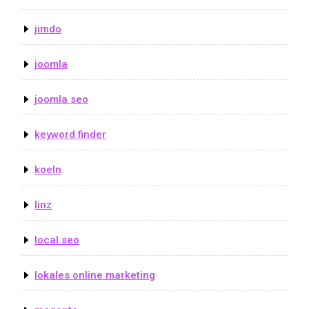
jimdo
joomla
joomla seo
keyword finder
koeln
linz
local seo
lokales online marketing