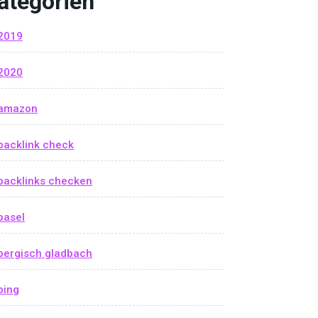
ategorien
2019
2020
amazon
backlink check
backlinks checken
basel
bergisch gladbach
bing