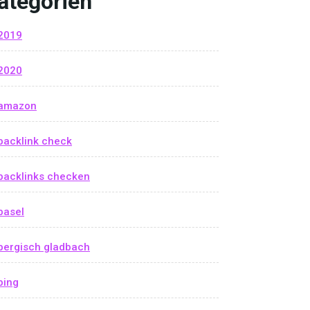
ategorien
2019
2020
amazon
backlink check
backlinks checken
basel
bergisch gladbach
bing