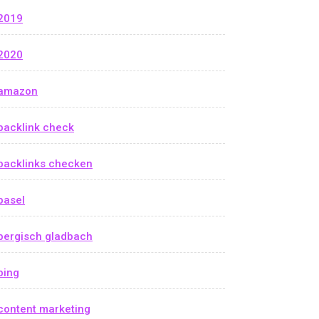
2019
2020
amazon
backlink check
backlinks checken
basel
bergisch gladbach
bing
content marketing