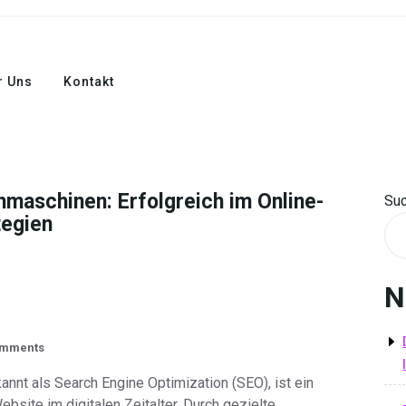
r Uns
Kontakt
hmaschinen: Erfolgreich im Online-
Su
tegien
N
omments
nnt als Search Engine Optimization (SEO), ist ein
bsite im digitalen Zeitalter. Durch gezielte