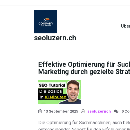
Skip
to
content
Übe
seoluzern.ch
Effektive Optimierung für Suc
Marketing durch gezielte Stra
13 September 2025
seoluzernch
0 C
Die Optimierung für Suchmaschinen, auch beka
entscheidender Aspekt für den Erfolg einer We