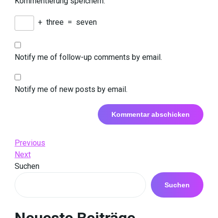
Kommentierung speichern.
+
three
=
seven
Notify me of follow-up comments by email.
Notify me of new posts by email.
Beitrags-
Previous
Previous
Post
Next
Next
Navigation
Post
Suchen
Suchen
Neueste Beiträge