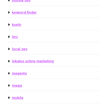
joomla seo
keyword finder
koeln
linz
local seo
lokales online marketing
magento
magix
mobile