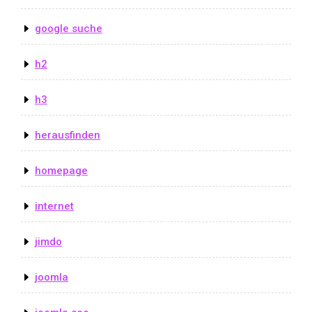
google suche
h2
h3
herausfinden
homepage
internet
jimdo
joomla