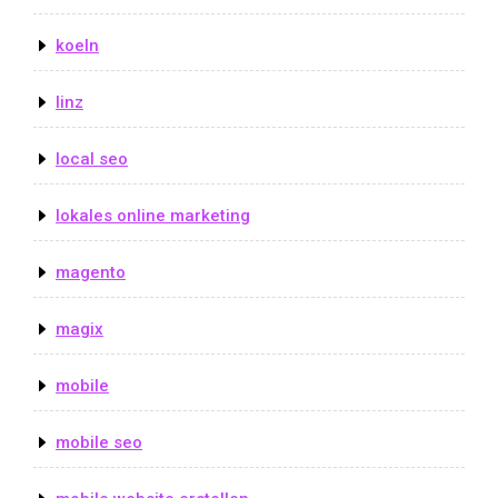
koeln
linz
local seo
lokales online marketing
magento
magix
mobile
mobile seo