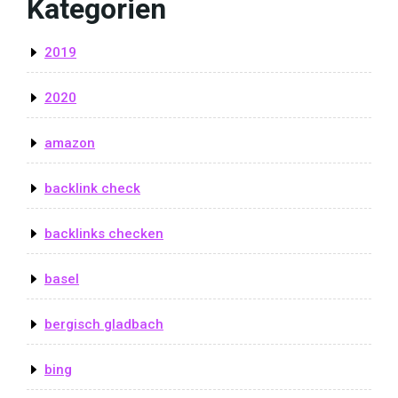
Kategorien
2019
2020
amazon
backlink check
backlinks checken
basel
bergisch gladbach
bing