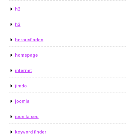
h2
h3
herausfinden
homepage
internet
jimdo
joomla
joomla seo
keyword finder