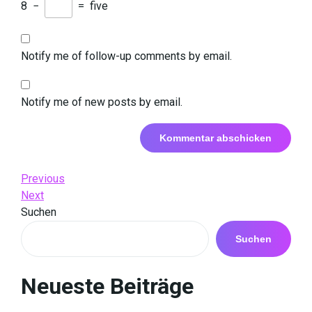
8
−
=
five
Notify me of follow-up comments by email.
Notify me of new posts by email.
Beitrags-
Previous
Previous
Post
Next
Next
Navigation
Post
Suchen
Suchen
Neueste Beiträge