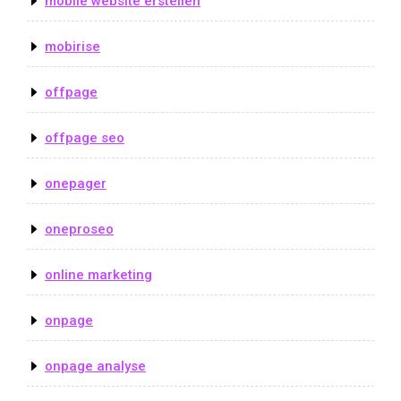
mobile website erstellen
mobirise
offpage
offpage seo
onepager
oneproseo
online marketing
onpage
onpage analyse