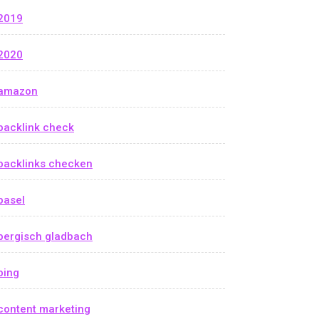
2019
2020
amazon
backlink check
backlinks checken
basel
bergisch gladbach
bing
content marketing