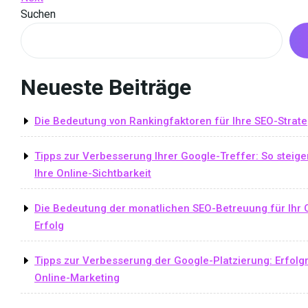
Navigation
Post
Suchen
Neueste Beiträge
Die Bedeutung von Rankingfaktoren für Ihre SEO-Strate
Tipps zur Verbesserung Ihrer Google-Treffer: So steige
Ihre Online-Sichtbarkeit
Die Bedeutung der monatlichen SEO-Betreuung für Ihr 
Erfolg
Tipps zur Verbesserung der Google-Platzierung: Erfolg
Online-Marketing