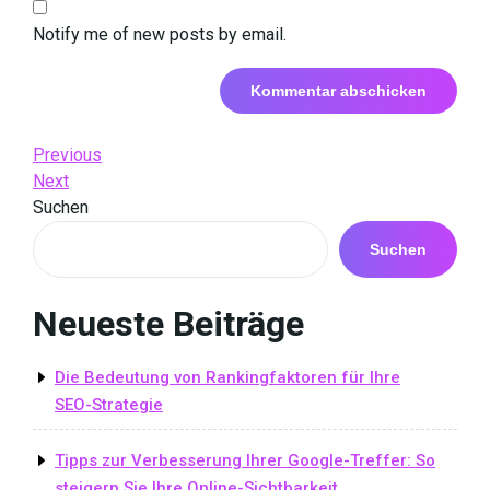
Notify me of new posts by email.
Beitrags-
Previous
Previous
Post
Next
Next
Navigation
Post
Suchen
Suchen
Neueste Beiträge
Die Bedeutung von Rankingfaktoren für Ihre
SEO-Strategie
Tipps zur Verbesserung Ihrer Google-Treffer: So
steigern Sie Ihre Online-Sichtbarkeit