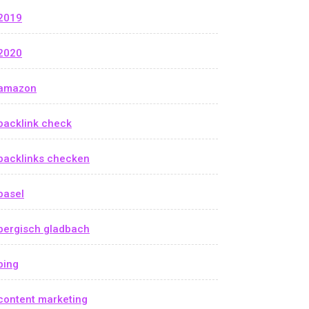
2019
2020
amazon
backlink check
backlinks checken
basel
bergisch gladbach
bing
content marketing