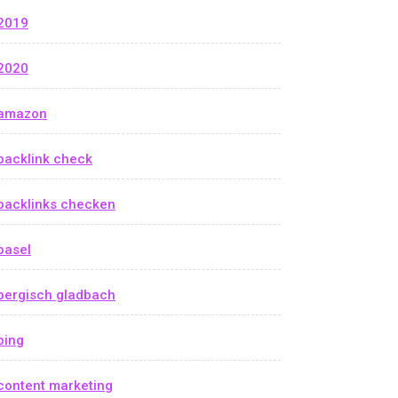
2019
2020
amazon
backlink check
backlinks checken
basel
bergisch gladbach
bing
content marketing