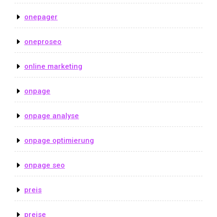
onepager
oneproseo
online marketing
onpage
onpage analyse
onpage optimierung
onpage seo
preis
preise