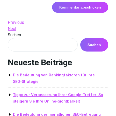
Beitrags-
Previous
Previous
Post
Next
Next
Navigation
Post
Suchen
Suchen
Neueste Beiträge
Die Bedeutung von Rankingfaktoren für Ihre
SEO-Strategie
Tipps zur Verbesserung Ihrer Google-Treffer: So
steigern Sie Ihre Online-Sichtbarkeit
Die Bedeutung der monatlichen SEO-Betreuung