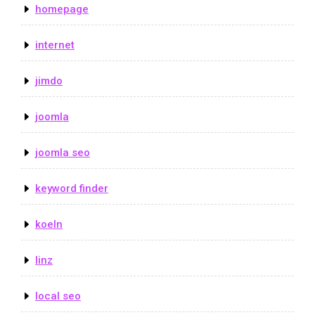
homepage
internet
jimdo
joomla
joomla seo
keyword finder
koeln
linz
local seo