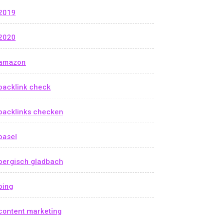
2019
2020
amazon
backlink check
backlinks checken
basel
bergisch gladbach
bing
content marketing