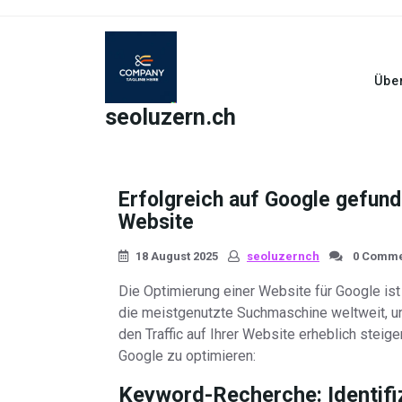
Skip
to
content
Übe
seoluzern.ch
Erfolgreich auf Google gefund
Website
18 August 2025
seoluzernch
0 Comme
Die Optimierung einer Website für Google ist 
die meistgenutzte Suchmaschine weltweit, un
den Traffic auf Ihrer Website erheblich steige
Google zu optimieren:
Keyword-Recherche:
Identifi