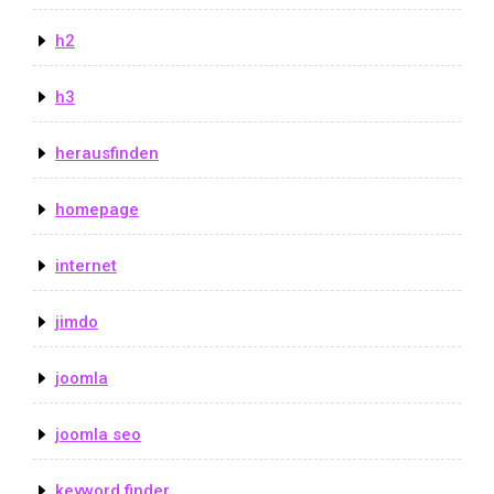
h2
h3
herausfinden
homepage
internet
jimdo
joomla
joomla seo
keyword finder