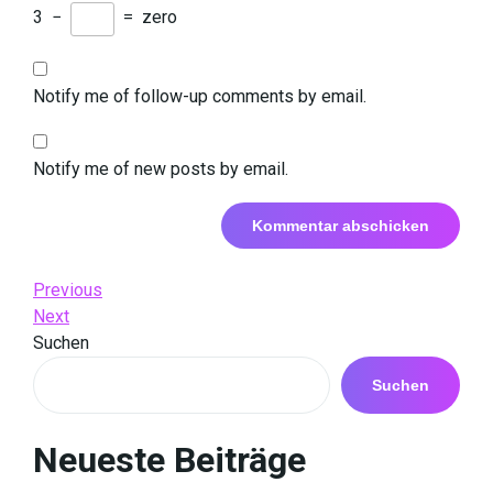
3
−
=
zero
Notify me of follow-up comments by email.
Notify me of new posts by email.
Beitrags-
Previous
Previous
Post
Next
Next
Navigation
Post
Suchen
Suchen
Neueste Beiträge