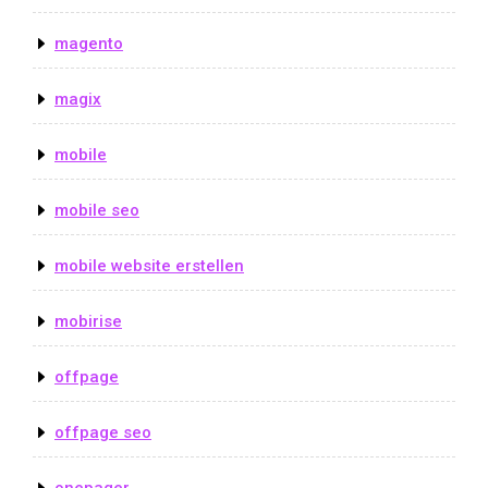
magento
magix
mobile
mobile seo
mobile website erstellen
mobirise
offpage
offpage seo
onepager