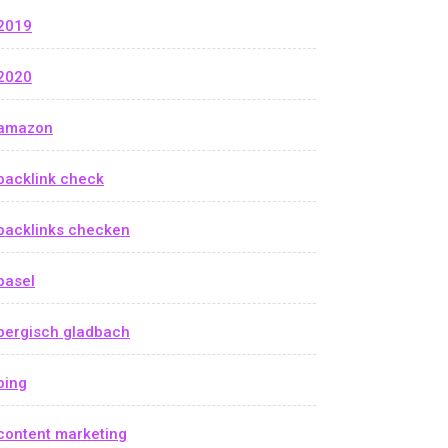
2019
2020
amazon
backlink check
backlinks checken
basel
bergisch gladbach
bing
content marketing