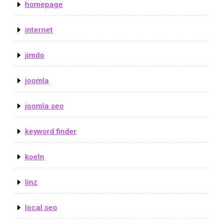
homepage
internet
jimdo
joomla
joomla seo
keyword finder
koeln
linz
local seo