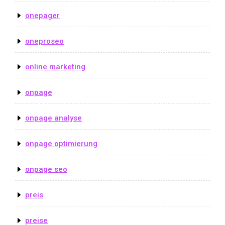
onepager
oneproseo
online marketing
onpage
onpage analyse
onpage optimierung
onpage seo
preis
preise