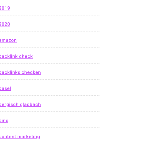
2019
2020
amazon
backlink check
backlinks checken
basel
bergisch gladbach
bing
content marketing