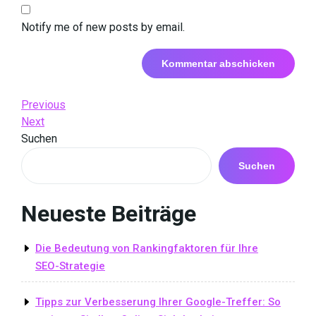
Notify me of new posts by email.
Beitrags-
Previous
Previous
Post
Next
Next
Navigation
Post
Suchen
Suchen
Neueste Beiträge
Die Bedeutung von Rankingfaktoren für Ihre
SEO-Strategie
Tipps zur Verbesserung Ihrer Google-Treffer: So