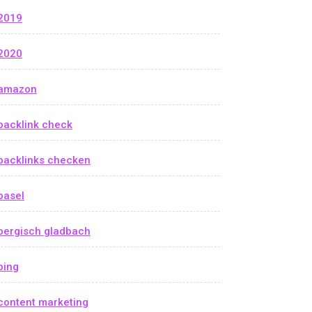
2019
2020
amazon
backlink check
backlinks checken
basel
bergisch gladbach
bing
content marketing