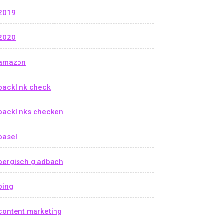
2019
2020
amazon
backlink check
backlinks checken
basel
bergisch gladbach
bing
content marketing