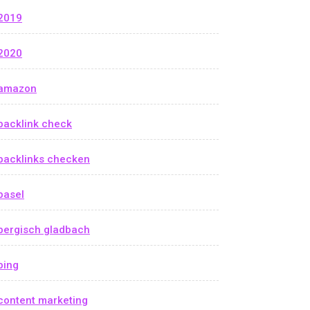
2019
2020
amazon
backlink check
backlinks checken
basel
bergisch gladbach
bing
content marketing