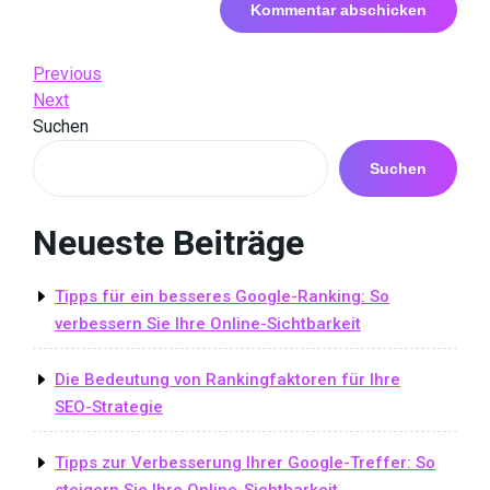
Beitrags-
Previous
Previous
Post
Next
Next
Navigation
Post
Suchen
Suchen
Neueste Beiträge
Tipps für ein besseres Google-Ranking: So
verbessern Sie Ihre Online-Sichtbarkeit
Die Bedeutung von Rankingfaktoren für Ihre
SEO-Strategie
Tipps zur Verbesserung Ihrer Google-Treffer: So
steigern Sie Ihre Online-Sichtbarkeit