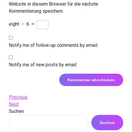
Website in diesem Browser für die nächste
Kommentierung speichern.
eight
−
6
=
Notify me of follow-up comments by email.
Notify me of new posts by email.
Beitrags-
Previous
Previous
Post
Next
Next
Navigation
Post
Suchen
Suchen