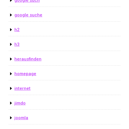
google such
google suche
h2
h3
herausfinden
homepage
internet
jimdo
joomla