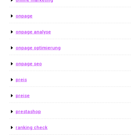
onpage
onpage analyse
onpage optimierung
onpage seo
preis
preise
prestashop
ranking check