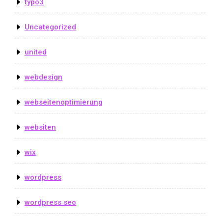
typo3
Uncategorized
united
webdesign
webseitenoptimierung
websiten
wix
wordpress
wordpress seo