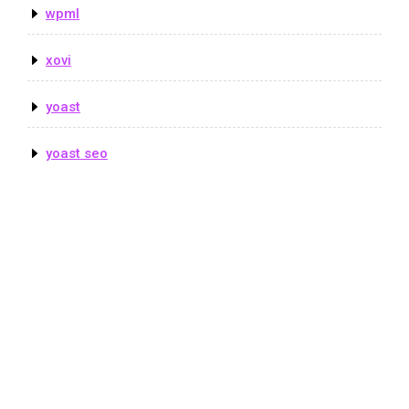
wpml
xovi
yoast
yoast seo