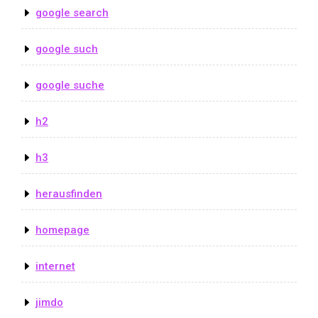
google search
google such
google suche
h2
h3
herausfinden
homepage
internet
jimdo